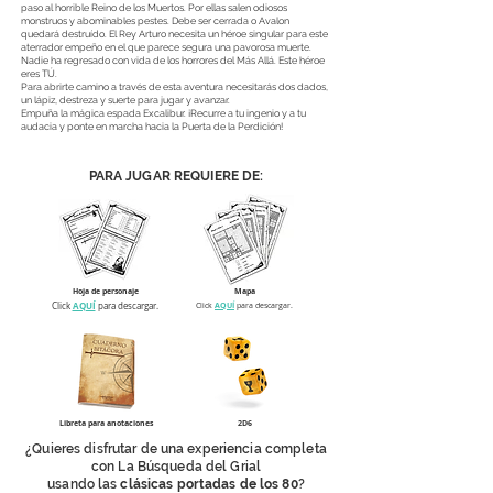
paso al horrible Reino de los Muertos. Por ellas salen odiosos
monstruos y abominables pestes. Debe ser cerrada o Avalon
quedará destruído. El Rey Arturo necesita un héroe singular para este
aterrador empeño en el que parece segura una pavorosa muerte.
Nadie ha regresado con vida de los horrores del Más Allá. Este héroe
eres TÚ.
Para abrirte camino a través de esta aventura necesitarás dos dados,
un lápiz, destreza y suerte para jugar y avanzar.
Empuña la mágica espada Excalibur. ¡Recurre a tu ingenio y a tu
audacia y ponte en marcha hacia la Puerta de la Perdición!
PARA JUGAR REQUIERE DE:
Hoja de personaje
Mapa
AQUÍ
Click
para descargar.
Click
AQUÍ
para descargar.
Libreta para anotaciones
2D6
¿Quieres disfrutar de una experiencia completa
con La Búsqueda del Grial
usando las
clásicas portadas de los 80
?