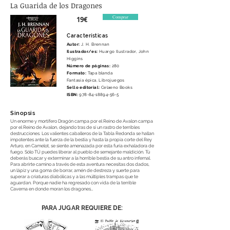
La Guarida de los Dragones
Comprar
19€
Característ
icas
Autor:
J. H. Brennan
Ilustrador/es:
Huargo Ilustrador, John
Higgins
Número de páginas:
280
Formato:
Tapa blanda
Fantasía épica, Librojuegos
Sello editorial:
Celaeno Books
ISBN:
978-84-18894-56-5
Sinopsis
Un enorme y mortífero Dragón campa por el Reino de Avalon campa
por el Reino de Avalon, dejando tras de sí un rastro de terribles
destrucciones. Los valientes caballeros de la Tabla Redonda se hallan
impotentes ante la fuerza de la bestia y hasta la propia corte del Rey
Arturo, en Camelot, se siente amenazada por esta furia exhaladora de
fuego. Sólo TÚ puedes liberar al pueblo de semejante maldición. Tú
deberás buscar y exterminar a la horrible bestia de su antro infernal.
Para abrirte camino a través de esta aventura necesitas dos dados,
un lápiz y una goma de borrar, amén de destreza y suerte para
superar a criaturas diabólicas y a las múltiples trampas que te
aguardan. Porque nadie ha regresado con vida de la terrible
Caverna en donde moran los dragones…
PARA JUGAR REQUIERE DE: