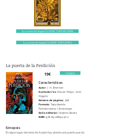
La caverna del dragón CLASSIC TAPA BLANDA
La caverna del dragón CLASSIC TAPA DURA
La puerta de la Perdición
Comprar
19€
Característ
icas
Autor:
J. H. Brennan
Ilustrador/es:
Eliezer Mayor, John
Higgins
Número de páginas:
308
Formato:
Tapa blanda
Fantasía épica, Librojuegos
Sello editorial:
Celaeno Books
ISBN:
978-84-18894-57-2
Sinopsis
En algún lugar del reino de Avalon hay abierta una puerta que da