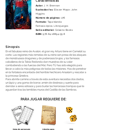
Característ
icas
Autor:
J. H. Brennan
Ilustrador/es:
Eliezer Mayor, John
Higgins
Número de páginas:
276
Formato:
Tapa blanda
Fantasía épica, Librojuegos
Sello editorial:
Celaeno Books
ISBN:
978-84-18894-55-8
Sinopsis
En el fabuloso reino de Avalon, el gran rey Arturo tiene en Camelot su
corte. Las regiones más remotas de su reino son presa de los ataques
de monstruosos dragones y de poderosos brujos, y los famosos
caballeros de la Tabla Redonda dan muestras de su valor
combatiendo a las fuerzas del Mal. Pero TÚ has sido elegido para
llevar a cabo la más peligrosa de todas las misiones. Has de penetrar
en la fortaleza encantada del horrible hechicero Ansalom y rescatar a
la princesa Ginebra.
Para abrirte camino a través de esta aventura necesitas dos dados,
un lápiz y una goma de borrar, amén de destreza y suerte para
derrotar a seres odiosos y para burlar las horrorosas trampas que te
aguardan tras los temibles muros del Castillo de las Sombras.
PARA JUGAR REQUIERE DE:
Hoja de personaje
Libreta para
2D6